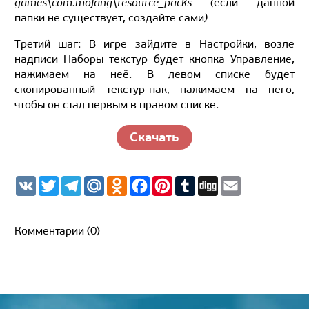
games\com.mojang\resource_packs (
если данной
папки не существует, создайте сами
)
Третий шаг: В игре зайдите в Настройки, возле
надписи Наборы текстур будет кнопка Управление,
нажимаем на неё. В левом списке будет
скопированный текстур-пак, нажимаем на него,
чтобы он стал первым в правом списке.
Скачать
V
T
T
M
O
F
P
T
D
E
K
w
e
a
d
a
i
u
i
m
i
l
i
n
c
n
m
g
a
t
e
l.
o
e
t
b
g
i
t
g
R
k
b
e
l
l
Комментарии (0)
e
r
u
l
o
r
r
r
a
a
o
e
m
s
k
s
s
t
n
i
k