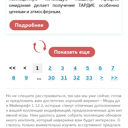
ожидания делает получение ТАРДИС особенно
ценным и атмосферным.
Подробнее
Показать еще
<<
<
1
2
3
4
5
6
7
8
9
...
30
31
32
33
>
>>
Но не спешите расстраиваться, так как мы уже сейчас готов
ы предложить вам достаточно хороший вариант – Моды дл
я Майнкрафт 1.12.2, которые станут отличным дополнением
к вашей коллекции модификаций, предназначенных для акт
ивной игры. Нам удалось даже собрать коллекцию обновле
нного контента, который наверняка вам будет интересен. О
сталось только внимательно изучить ассортимент предлага