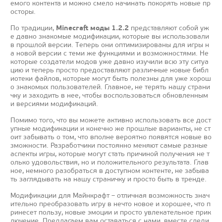
емого контента и можно смело начинать покорять новые пр
осторы.
Minecraft моды 1.2.2
По традиции,
представляют собой уж
е давно знакомые модификации, которые вы использовали
в прошлой версии. Теперь они оптимизированы для игры н
а новой версии с теми же функциями и возможностями. Не
которые создатели модов уже давно изучили всю эту ситуа
цию и теперь просто предоставляют различные новые библ
иотеки файлов, которые могут быть полезны для уже хорош
о знакомых пользователей. Главное, не терять нашу страни
чку и заходить в нее, чтобы воспользоваться обновленным
и версиями модификаций.
Помимо того, что вы можете активно использовать все дост
упные модификации и конечно же прошлые варианты, не ст
оит забывать о том, что вполне вероятно появятся новые во
зможности. Разработчики постоянно меняют самые разные
аспекты игры, которые могут стать причиной получения не т
олько удовольствия, но и положительного результата. Глав
ное, немного разобраться в доступном контенте, не забыва
ть заглядывать на нашу страничку и просто быть в тренде.
Модификации для Майнкрафт – отличная возможность знач
ительно преобразовать игру в нечто новое и хорошее, что п
ринесет пользу, новые эмоции и просто увлекательное прик
лючение. Предлагаем вам оставаться с нами, вместе следи