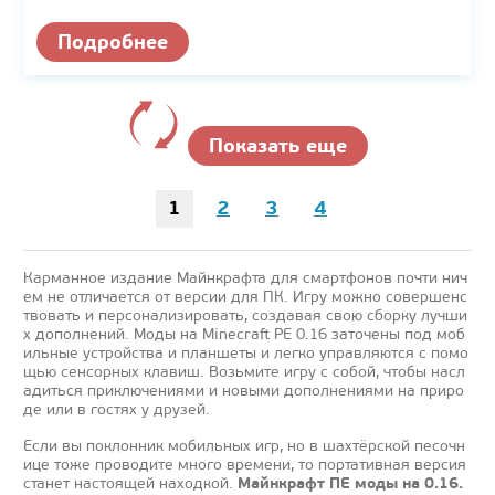
Подробнее
Показать еще
1
2
3
4
Карманное издание Майнкрафта для смартфонов почти нич
ем не отличается от версии для ПК. Игру можно совершенс
твовать и персонализировать, создавая свою сборку лучши
х дополнений. Моды на Minecraft PE 0.16 заточены под моб
ильные устройства и планшеты и легко управляются с помо
щью сенсорных клавиш. Возьмите игру с собой, чтобы насл
адиться приключениями и новыми дополнениями на приро
де или в гостях у друзей.
Если вы поклонник мобильных игр, но в шахтёрской песочн
ице тоже проводите много времени, то портативная версия
Майнкрафт ПЕ моды на 0.16.
станет настоящей находкой.