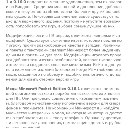
1 и 0.16.0
подарят не меньше удовольствия, чем их аналог
и на Виндовс. Среди них можно найти дополнение, добавля
ющее в игру энтов из «Властелина Колец» и других волшеб
ных существ. Некоторые дополнения вовсе существуют тол
ько для карманного издания, поэтому не упустите возможн
ость попробовать эту игру, выбрав самые лучшие из них.
Модификации, как и в ПК-версии, отличаются жанрами и сп
ецификой. Существуют сюжетные карты, которые предлагаю
т игроку пройти разнообразные квесты и загадки. Различны
е пакеты с текстурами сделают Майнкрафт более индивиду
альным и приятным для глаз. Модификации игрового проце
сса добавят технических особенностей, позволят использов
ать магию и создавать сложные механизмы. Всё это доступ
но в карманном издании благодаря Forge PE – глобального
мода, созданного по образу и подобию аналогичного допол
нения для компьютерной версии игры.
Моды Minecraft Pocket Edition 0.16.1
отличаются не мень
шей оригинальностью и проработанностью, чем их аналоги
для ПК. Они прекрасно совместимы с карманным издание
м, благодаря качественному исполнению версии для смарт
фонов и планшетов. На карманный Майнкрафт вы найдёте
множество интересных модов, некоторые из которых достат
очно требовательны к железу телефона. Однако существую
т и легковесные дополнения, помогающие сделать игру бол
ее увлекательной.