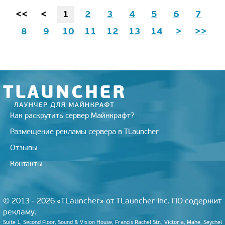
<<
<
1
2
3
4
5
6
7
8
9
10
11
12
13
14
>
>>
Как раскрутить сервер Майнкрафт?
Размещение рекламы сервера в TLauncher
Отзывы
Контакты
© 2013 - 2026 «TLauncher» от TLauncher Inc. ПО содержит
рекламу.
Suite 1, Second Floor, Sound & Vision House, Francis Rachel Str., Victoria, Mahe, Seychel