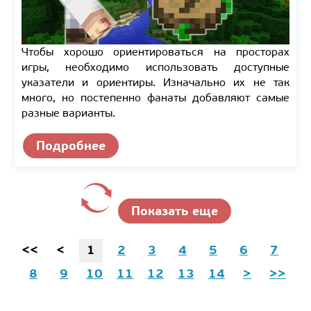
Чтобы хорошо ориентироваться на просторах
игры, необходимо использовать доступные
указатели и ориентиры. Изначально их не так
много, но постепенно фанаты добавляют самые
разные варианты.
Подробнее
Показать еще
<<
<
1
2
3
4
5
6
7
8
9
10
11
12
13
14
>
>>