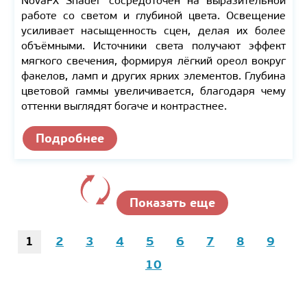
NovaFX Shader сосредоточен на выразительной
работе со светом и глубиной цвета. Освещение
усиливает насыщенность сцен, делая их более
объёмными. Источники света получают эффект
мягкого свечения, формируя лёгкий ореол вокруг
факелов, ламп и других ярких элементов. Глубина
цветовой гаммы увеличивается, благодаря чему
оттенки выглядят богаче и контрастнее.
Подробнее
Показать еще
1
2
3
4
5
6
7
8
9
10