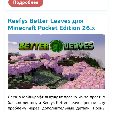
Подробнее
Reefys Better Leaves для
Minecraft Pocket Edition 26.x
Леса в Майнкрафт выглядят плоско из-за простых
блоков листвы, и Reefys Better Leaves решает эту
проблему через дополнительные детали. Кроны