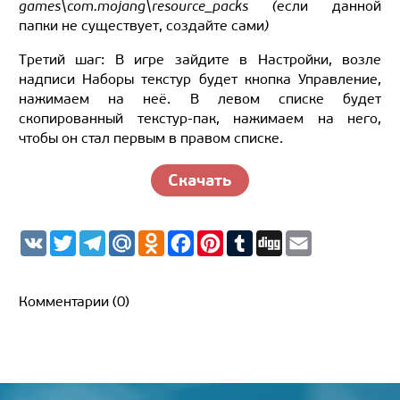
games\com.mojang\resource_packs (
если данной
папки не существует, создайте сами
)
Третий шаг: В игре зайдите в Настройки, возле
надписи Наборы текстур будет кнопка Управление,
нажимаем на неё. В левом списке будет
скопированный текстур-пак, нажимаем на него,
чтобы он стал первым в правом списке.
Скачать
V
T
T
M
O
F
P
T
D
E
K
w
e
a
d
a
i
u
i
m
i
l
i
n
c
n
m
g
a
t
e
l.
o
e
t
b
g
i
t
g
R
k
b
e
l
l
Комментарии (0)
e
r
u
l
o
r
r
r
a
a
o
e
m
s
k
s
s
t
n
i
k