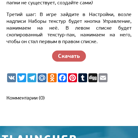
папки не существует, создайте сами
)
Третий шаг: В игре зайдите в Настройки, возле
надписи Наборы текстур будет кнопка Управление,
нажимаем на неё. В левом списке будет
скопированный текстур-пак, нажимаем на него,
чтобы он стал первым в правом списке.
Скачать
V
T
T
M
O
F
P
T
D
E
K
w
e
a
d
a
i
u
i
m
i
l
i
n
c
n
m
g
a
t
e
l.
o
e
t
b
g
i
t
g
R
k
b
e
l
l
Комментарии (0)
e
r
u
l
o
r
r
r
a
a
o
e
m
s
k
s
s
t
n
i
k
i