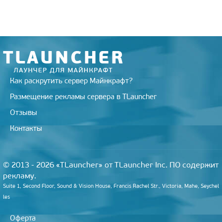
r
a
a
o
e
m
s
k
s
s
t
n
i
k
i
Как раскрутить сервер Майнкрафт?
Размещение рекламы сервера в TLauncher
Отзывы
Контакты
© 2013 - 2026 «TLauncher» от TLauncher Inc. ПО содержит
рекламу.
Suite 1, Second Floor, Sound & Vision House, Francis Rachel Str., Victoria, Mahe, Seychel
les
Оферта