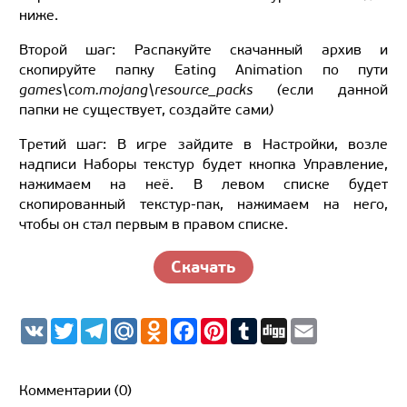
ниже.
Второй шаг: Распакуйте скачанный архив и
скопируйте папку Eating Animation по пути
games\com.mojang\resource_packs (
если данной
папки не существует, создайте сами
)
Третий шаг: В игре зайдите в Настройки, возле
надписи Наборы текстур будет кнопка Управление,
нажимаем на неё. В левом списке будет
скопированный текстур-пак, нажимаем на него,
чтобы он стал первым в правом списке.
Скачать
V
T
T
M
O
F
P
T
D
E
K
w
e
a
d
a
i
u
i
m
i
l
i
n
c
n
m
g
a
t
e
l.
o
e
t
b
g
i
t
g
R
k
b
e
l
l
Комментарии (0)
e
r
u
l
o
r
r