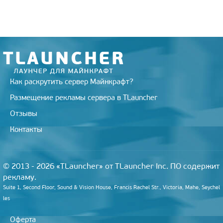
r
a
a
o
e
m
s
k
s
s
t
n
i
k
i
Как раскрутить сервер Майнкрафт?
Размещение рекламы сервера в TLauncher
Отзывы
Контакты
© 2013 - 2026 «TLauncher» от TLauncher Inc. ПО содержит
рекламу.
Suite 1, Second Floor, Sound & Vision House, Francis Rachel Str., Victoria, Mahe, Seychel
les
Оферта