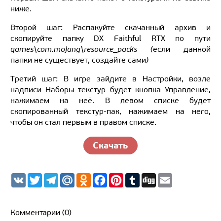
ниже.
Второй шаг: Распакуйте скачанный архив и
скопируйте папку DX Faithful RTX по пути
games\com.mojang\resource_packs (
если данной
папки не существует, создайте сами
)
Третий шаг: В игре зайдите в Настройки, возле
надписи Наборы текстур будет кнопка Управление,
нажимаем на неё. В левом списке будет
скопированный текстур-пак, нажимаем на него,
чтобы он стал первым в правом списке.
Скачать
V
T
T
M
O
F
P
T
D
E
K
w
e
a
d
a
i
u
i
m
i
l
i
n
c
n
m
g
a
t
e
l.
o
e
t
b
g
i
t
g
R
k
b
e
l
l
Комментарии (0)
e
r
u
l
o
r
r