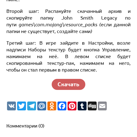
Второй шаг: Распакуйте скачанный архив и
скопируйте папку John Smith Legacy по
пути
games\com.mojang\resource_packs (
если данной
папки не существует, создайте сами
)
Третий шаг: В игре зайдите в Настройки, возле
надписи Наборы текстур будет кнопка Управление,
нажимаем на неё. В левом списке будет
скопированный текстур-пак, нажимаем на него,
чтобы он стал первым в правом списке.
Скачать
V
T
T
M
O
F
P
T
D
E
K
w
e
a
d
a
i
u
i
m
i
l
i
n
c
n
m
g
a
t
e
l.
o
e
t
b
g
i
t
g
R
k
b
e
l
l
Комментарии (0)
e
r
u
l
o
r
r
r
a
a
o
e