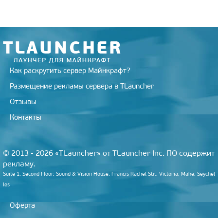
m
s
k
s
s
t
n
i
k
i
Как раскрутить сервер Майнкрафт?
Размещение рекламы сервера в TLauncher
Отзывы
Контакты
© 2013 - 2026 «TLauncher» от TLauncher Inc. ПО содержит
рекламу.
Suite 1, Second Floor, Sound & Vision House, Francis Rachel Str., Victoria, Mahe, Seychel
les
Оферта