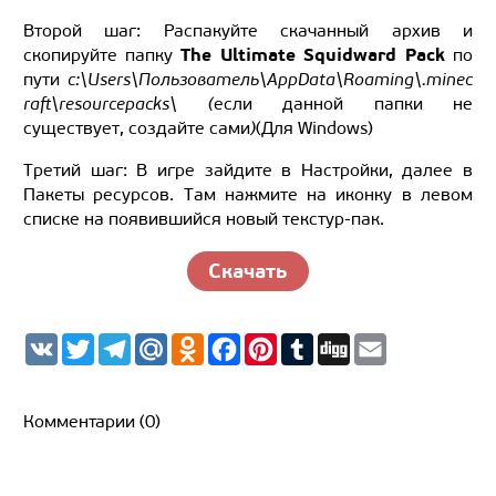
Второй шаг: Распакуйте скачанный архив и
The Ultimate Squidward Pack
скопируйте папку
по
пути
c:\Users\Пользователь\AppData\Roaming\.minec
raft\resourcepacks\ (
если данной папки не
существует, создайте сами
)
(Для Windows)
Третий шаг: В игре зайдите в Настройки, далее в
Пакеты ресурсов. Там нажмите на иконку в левом
списке на появившийся новый текстур-пак.
Скачать
V
T
T
M
O
F
P
T
D
E
K
w
e
a
d
a
i
u
i
m
i
l
i
n
c
n
m
g
a
t
e
l.
o
e
t
b
g
i
t
g
R
k
b
e
l
l
Комментарии (0)
e
r
u
l
o
r
r
r
a
a
o
e
m
s
k
s
s
t