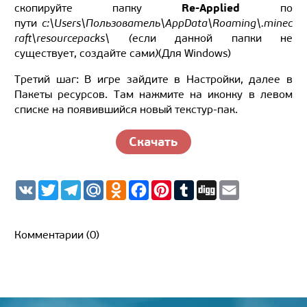
Re-Applied
скопируйте папку
по
пути
c:\Users\Пользователь\AppData\Roaming\.minec
raft\resourcepacks\ (
если данной папки не
существует, создайте сами
)
(Для Windows)
Третий шаг: В игре зайдите в Настройки, далее в
Пакеты ресурсов. Там нажмите на иконку в левом
списке на появившийся новый текстур-пак.
Скачать
V
T
T
M
O
F
P
T
D
E
K
w
e
a
d
a
i
u
i
m
i
l
i
n
c
n
m
g
a
t
e
l.
o
e
t
b
g
i
t
g
R
k
b
e
l
l
Комментарии (0)
e
r
u
l
o
r
r
r
a
a
o
e
m
s
k
s
s
t
n
i
k