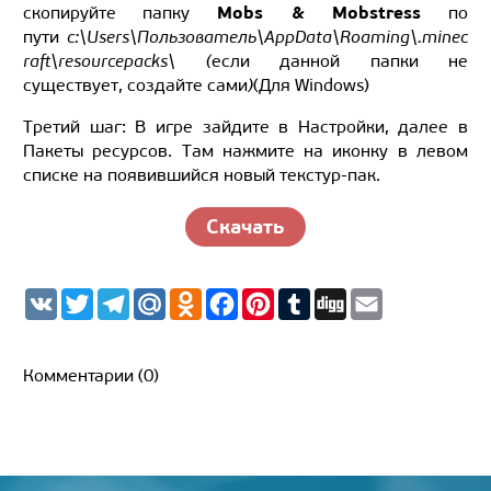
Mobs & Mobstress
скопируйте папку
по
пути
c:\Users\Пользователь\AppData\Roaming\.minec
raft\resourcepacks\ (
если данной папки не
существует, создайте сами
)
(Для Windows)
Третий шаг: В игре зайдите в Настройки, далее в
Пакеты ресурсов. Там нажмите на иконку в левом
списке на появившийся новый текстур-пак.
Скачать
V
T
T
M
O
F
P
T
D
E
K
w
e
a
d
a
i
u
i
m
i
l
i
n
c
n
m
g
a
t
e
l.
o
e
t
b
g
i
t
g
R
k
b
e
l
l
Комментарии (0)
e
r
u
l
o
r
r
r
a
a
o
e
m
s
k
s
s
t
n
i
k