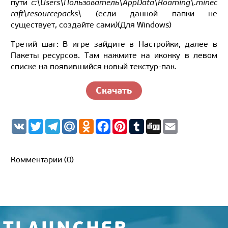
пути
c:\Users\Пользователь\AppData\Roaming\.minec
raft\resourcepacks\ (
если данной папки не
существует, создайте сами
)
(Для Windows)
Третий шаг: В игре зайдите в Настройки, далее в
Пакеты ресурсов. Там нажмите на иконку в левом
списке на появившийся новый текстур-пак.
Скачать
V
T
T
M
O
F
P
T
D
E
K
w
e
a
d
a
i
u
i
m
i
l
i
n
c
n
m
g
a
t
e
l.
o
e
t
b
g
i
t
g
R
k
b
e
l
l
Комментарии (0)
e
r
u
l
o
r
r
r
a
a
o
e
m
s
k
s
s
t
n
i
k
i