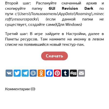
Второй шаг: Распакуйте скачанный архив и
GUI Revision Dark
скопируйте папку
по
пути
c:\Users\Пользователь\AppData\Roaming\.minec
raft\resourcepacks\ (
если данной папки не
существует, создайте сами
)
(Для Windows)
Третий шаг: В игре зайдите в Настройки, далее в
Пакеты ресурсов. Там нажмите на иконку в левом
списке на появившийся новый текстур-пак.
Скачать
V
T
T
M
O
F
P
T
D
E
K
w
e
a
d
a
i
u
i
m
i
l
i
n
c
n
m
g
a
t
e
l.
o
e
t
b
g
i
t
g
R
k
b
e
l
l
Комментарии (0)
e
r
u
l
o
r
r
r
a
a
o
e
m
s
k
s
s
t
n