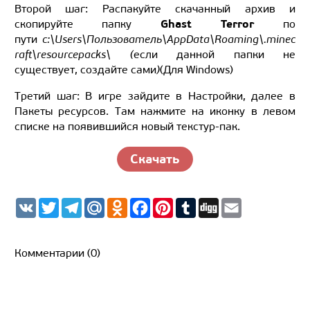
Второй шаг: Распакуйте скачанный архив и
Ghast Terror
скопируйте папку
по
пути
c:\Users\Пользователь\AppData\Roaming\.minec
raft\resourcepacks\ (
если данной папки не
существует, создайте сами
)
(Для Windows)
Третий шаг: В игре зайдите в Настройки, далее в
Пакеты ресурсов. Там нажмите на иконку в левом
списке на появившийся новый текстур-пак.
Скачать
V
T
T
M
O
F
P
T
D
E
K
w
e
a
d
a
i
u
i
m
i
l
i
n
c
n
m
g
a
t
e
l.
o
e
t
b
g
i
t
g
R
k
b
e
l
l
Комментарии (0)
e
r
u
l
o
r
r
r
a
a
o
e
m
s
k
s
s
t
n