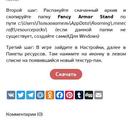
Второй шаг: Распакуйте скачанный архив и
Fancy Armor Stand
скопируйте папку
по
пути
c:\Users\Пользователь\AppData\Roaming\.minec
raft\resourcepacks\ (
если данной папки не
существует, создайте сами
)
(Для Windows)
Третий шаг: В игре зайдите в Настройки, далее в
Пакеты ресурсов. Там нажмите на иконку в левом
списке на появившийся новый текстур-пак.
Скачать
V
T
T
M
O
F
P
T
D
E
K
w
e
a
d
a
i
u
i
m
i
l
i
n
c
n
m
g
a
t
e
l.
o
e
t
b
g
i
t
g
R
k
b
e
l
l
Комментарии (0)
e
r
u
l
o
r
r
r
a
a
o
e
m
s
k
s
s
t