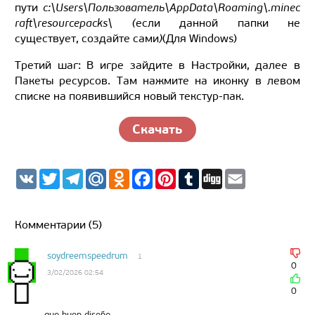
пути
c:\Users\Пользователь\AppData\Roaming\.minec
raft\resourcepacks\ (
если данной папки не
существует, создайте сами
)
(Для Windows)
Третий шаг: В игре зайдите в Настройки, далее в
Пакеты ресурсов. Там нажмите на иконку в левом
списке на появившийся новый текстур-пак.
Скачать
V
T
T
M
O
F
P
T
D
E
K
w
e
a
d
a
i
u
i
m
i
l
i
n
c
n
m
g
a
t
e
l.
o
e
t
b
g
i
t
g
R
k
b
e
l
l
Комментарии (5)
e
r
u
l
o
r
r
r
a
a
o
e
m
s
k
s
soydreemspeedrum
1
s
t
0
3/02/2026 02:54
n
i
0
k
i
que buen diseño