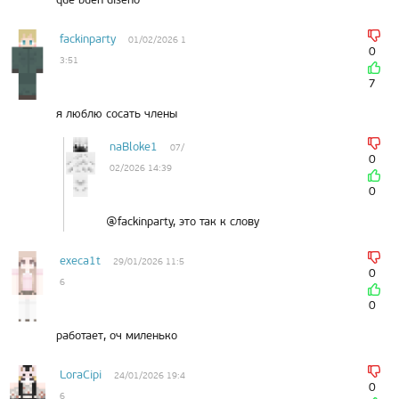
fackinparty
01/02/2026 1
0
3:51
7
я люблю сосать члены
naBloke1
07/
0
02/2026 14:39
0
@fackinparty, это так к слову
execa1t
29/01/2026 11:5
0
6
0
работает, оч миленько
LoraCipi
24/01/2026 19:4
0
6