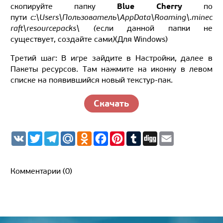
Blue Cherry
скопируйте папку
по
пути
c:\Users\Пользователь\AppData\Roaming\.minec
raft\resourcepacks\ (
если данной папки не
существует, создайте сами
)
(Для Windows)
Третий шаг: В игре зайдите в Настройки, далее в
Пакеты ресурсов. Там нажмите на иконку в левом
списке на появившийся новый текстур-пак.
Скачать
V
T
T
M
O
F
P
T
D
E
K
w
e
a
d
a
i
u
i
m
i
l
i
n
c
n
m
g
a
t
e
l.
o
e
t
b
g
i
t
g
R
k
b
e
l
l
Комментарии (0)
e
r
u
l
o
r
r
r
a
a
o
e
m
s
k
s
s
t
n
i
k