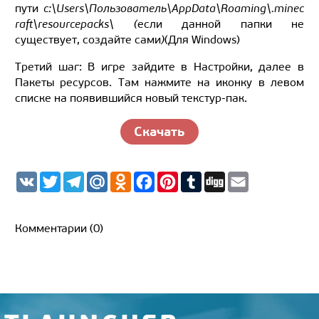
пути
c:\Users\Пользователь\AppData\Roaming\.minec
raft\resourcepacks\ (
если данной папки не
существует, создайте сами
)
(Для Windows)
Третий шаг: В игре зайдите в Настройки, далее в
Пакеты ресурсов. Там нажмите на иконку в левом
списке на появившийся новый текстур-пак.
Скачать
V
T
T
M
O
F
P
T
D
E
K
w
e
a
d
a
i
u
i
m
i
l
i
n
c
n
m
g
a
t
e
l.
o
e
t
b
g
i
t
g
R
k
b
e
l
l
Комментарии (0)
e
r
u
l
o
r
r
r
a
a
o
e
m
s
k
s
s
t
n
i
k
i