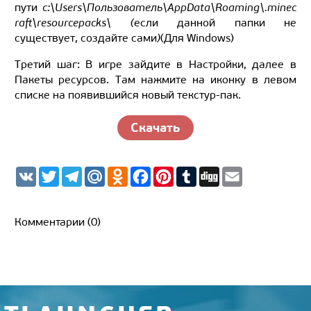
пути
c:\Users\Пользователь\AppData\Roaming\.minec
raft\resourcepacks\ (
если данной папки не
существует, создайте сами
)
(Для Windows)
Третий шаг: В игре зайдите в Настройки, далее в
Пакеты ресурсов. Там нажмите на иконку в левом
списке на появившийся новый текстур-пак.
Скачать
V
T
T
M
O
F
P
T
D
E
K
w
e
a
d
a
i
u
i
m
i
l
i
n
c
n
m
g
a
t
e
l.
o
e
t
b
g
i
t
g
R
k
b
e
l
l
Комментарии (0)
e
r
u
l
o
r
r
r
a
a
o
e
m
s
k
s
s
t
n
i
k
i