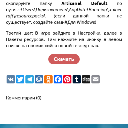
Artisanal Default
скопируйте папку
по
пути
c:\Users\Пользователь\AppData\Roaming\.minec
raft\resourcepacks\ (
если данной папки не
существует, создайте сами
)
(Для Windows)
Третий шаг: В игре зайдите в Настройки, далее в
Пакеты ресурсов. Там нажмите на иконку в левом
списке на появившийся новый текстур-пак.
Скачать
V
T
T
M
O
F
P
T
D
E
K
w
e
a
d
a
i
u
i
m
i
l
i
n
c
n
m
g
a
t
e
l.
o
e
t
b
g
i
t
g
R
k
b
e
l
l
Комментарии (0)
e
r
u
l
o
r
r
r
a
a
o
e
m
s
k
s
s
t
n
i
k