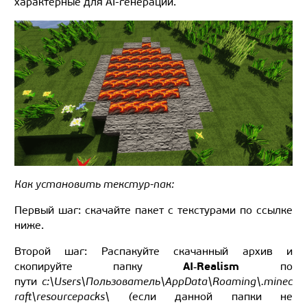
характерные для AI-генерации.
Как установить текстур-пак:
Первый шаг: скачайте пакет с текстурами по ссылке
ниже.
Второй шаг: Распакуйте скачанный архив и
AI‑Realism
скопируйте папку
по
пути
c:\Users\Пользователь\AppData\Roaming\.minec
raft\resourcepacks\ (
если данной папки не