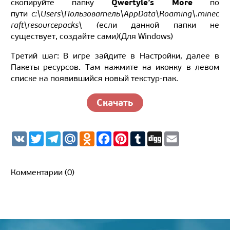
Qwertyle’s More
скопируйте папку
по
пути
c:\Users\Пользователь\AppData\Roaming\.minec
raft\resourcepacks\ (
если данной папки не
существует, создайте сами
)
(Для Windows)
Третий шаг: В игре зайдите в Настройки, далее в
Пакеты ресурсов. Там нажмите на иконку в левом
списке на появившийся новый текстур-пак.
Скачать
V
T
T
M
O
F
P
T
D
E
K
w
e
a
d
a
i
u
i
m
i
l
i
n
c
n
m
g
a
t
e
l.
o
e
t
b
g
i
t
g
R
k
b
e
l
l
Комментарии (0)
e
r
u
l
o
r
r
r
a
a
o
e
m
s
k
s
s
t
n
i
k