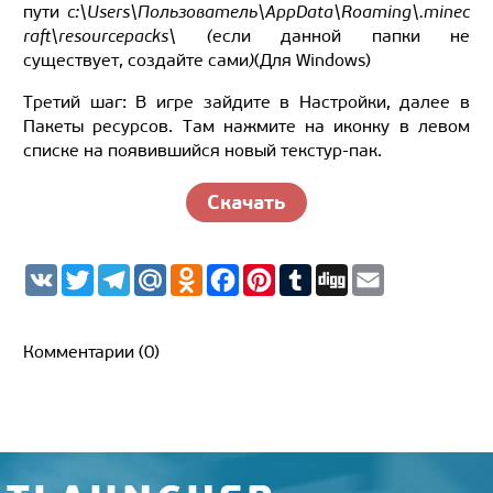
пути
c:\Users\Пользователь\AppData\Roaming\.minec
raft\resourcepacks\ (
если данной папки не
существует, создайте сами
)
(Для Windows)
Третий шаг: В игре зайдите в Настройки, далее в
Пакеты ресурсов. Там нажмите на иконку в левом
списке на появившийся новый текстур-пак.
Скачать
V
T
T
M
O
F
P
T
D
E
K
w
e
a
d
a
i
u
i
m
i
l
i
n
c
n
m
g
a
t
e
l.
o
e
t
b
g
i
t
g
R
k
b
e
l
l
Комментарии (0)
e
r
u
l
o
r
r
r
a
a
o
e
m
s
k
s
s
t
n
i
k
i