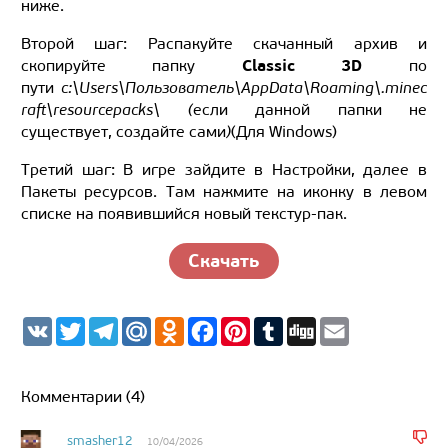
ниже.
Второй шаг: Распакуйте скачанный архив и
Classic 3D
скопируйте папку
по
пути
c:\Users\Пользователь\AppData\Roaming\.minec
raft\resourcepacks\ (
если данной папки не
существует, создайте сами
)
(Для Windows)
Третий шаг: В игре зайдите в Настройки, далее в
Пакеты ресурсов. Там нажмите на иконку в левом
списке на появившийся новый текстур-пак.
Скачать
V
T
T
M
O
F
P
T
D
E
K
w
e
a
d
a
i
u
i
m
i
l
i
n
c
n
m
g
a
t
e
l.
o
e
t
b
g
i
t
g
R
k
b
e
l
l
Комментарии (4)
e
r
u
l
o
r
r
r
a
a
o
e
m
s
k
s
smasher12
10/04/2026