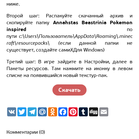
ниже.
Второй шаг: Распакуйте скачанный архив и
Annahstas Beastrinia Pokemon
скопируйте папку
inspired
по
пути
c:\Users\Пользователь\AppData\Roaming\.minec
raft\resourcepacks\ (
если данной папки не
существует, создайте сами
)
(
Для
Windows
)
Третий шаг: В игре зайдите в Настройки, далее в
Пакеты ресурсов. Там нажмите на иконку в левом
списке на появившийся новый текстур-пак.
Скачать
V
T
T
M
O
F
P
T
D
E
K
w
e
a
d
a
i
u
i
m
i
l
i
n
c
n
m
g
a
t
e
l.
o
e
t
b
g
i
t
g
R
k
b
e
l
l
Комментарии (0)
e
r
u
l
o
r
r