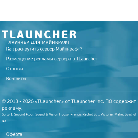
r
a
a
o
e
m
s
k
s
s
t
n
i
k
i
Как раскрутить сервер Майнкрафт?
Размещение рекламы сервера в TLauncher
Отзывы
Контакты
© 2013 - 2026 «TLauncher» от TLauncher Inc. ПО содержит
рекламу.
Suite 1, Second Floor, Sound & Vision House, Francis Rachel Str., Victoria, Mahe, Seychel
les
Оферта