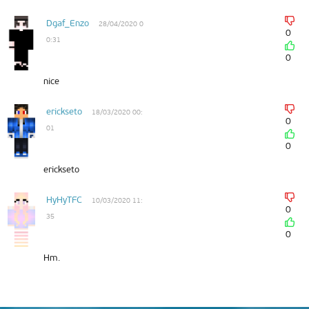
Dgaf_Enzo
28/04/2020 0
0
0:31
0
nice
erickseto
18/03/2020 00:
0
01
0
erickseto
HyHyTFC
10/03/2020 11:
0
35
0
Hm.