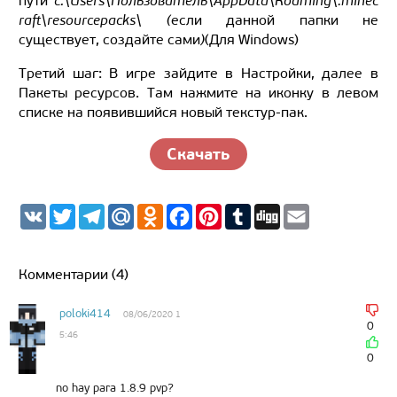
пути
c:\Users\Пользователь\AppData\Roaming\.minec
raft\resourcepacks\ (
если данной папки не
существует, создайте сами
)
(
Для
Windows
)
Третий шаг: В игре зайдите в Настройки, далее в
Пакеты ресурсов. Там нажмите на иконку в левом
списке на появившийся новый текстур-пак.
Скачать
V
T
T
M
O
F
P
T
D
E
K
w
e
a
d
a
i
u
i
m
i
l
i
n
c
n
m
g
a
t
e
l.
o
e
t
b
g
i
t
g
R
k
b
e
l
l
Комментарии (4)
e
r
u
l
o
r
r
r
a
a
o
e
m
s
k
s
poloki414
08/06/2020 1
s
t
0
5:46
n
i
0
k
i
no hay para 1.8.9 pvp?