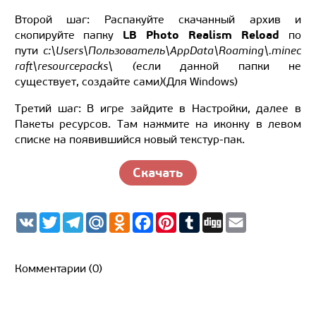
Второй шаг: Распакуйте скачанный архив и
LB Photo Realism Reload
скопируйте папку
по
пути
c:\Users\Пользователь\AppData\Roaming\.minec
raft\resourcepacks\ (
если данной папки не
существует, создайте сами
)
(
Для
Windows
)
Третий шаг: В игре зайдите в Настройки, далее в
Пакеты ресурсов. Там нажмите на иконку в левом
списке на появившийся новый текстур-пак.
Скачать
V
T
T
M
O
F
P
T
D
E
K
w
e
a
d
a
i
u
i
m
i
l
i
n
c
n
m
g
a
t
e
l.
o
e
t
b
g
i
t
g
R
k
b
e
l
l
Комментарии (0)
e
r
u
l
o
r
r
r
a
a
o
e
m
s
k
s
s
t