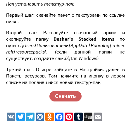
Как установить текстур-пак:
Первый шаг: скачайте пакет с текстурами по ссылке
ниже.
Второй шаг: Распакуйте скачанный архив и
Dasher's Stacked Items
скопируйте папку
по
пути
c:\Users\Пользователь\AppData\Roaming\.minec
raft\resourcepacks\ (
если данной папки не
существует, создайте сами
)
(
Для
Windows
)
Третий шаг: В игре зайдите в Настройки, далее в
Пакеты ресурсов. Там нажмите на иконку в левом
списке на появившийся новый текстур-пак.
Скачать
V
T
T
M
O
F
P
T
D
E
K
w
e
a
d
a
i
u
i
m
i
l
i
n
c
n
m
g
a
t
e
l.
o
e
t
b
g
i