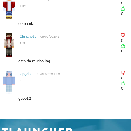
0
1:09
0
de rucula
Chincheta
08/03/2020 1
0
7:25
0
esto da mucho lag
vipgabo
21/02/2020 18:0
0
2
0
gabo12