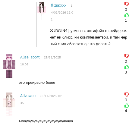
fliziaxxxx
1
0
4/02/2026 12:0
1
1
@UWUN4I, у меня с оптифайн в шейдерах
нет ни блисс, ни комплементари. и там чер
ный скин абсолютно, что делать?
Alisa_sport
25/11/2025
0
16:06
3
это прекрасно боже
Alivawoo
22/11/2025 10:
0
35
4
ывауауауауауауауауауауауауа