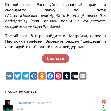
Второй шаг: Распакуйте скачанный архив и
скопируйте папку по пути;
c:\Users\Пользователь\AppData\Roaming\.minecraft\s
haderpacks\ (
если данной папки не существует,
создайте сами
)
(Для Windows)
Третий шаг: В игре зайдите в Настройки, далее в
Настройки графики. Выберите раздел "шейдеры" и
активируйте выбранный вами шейдер-пак.
Скачать
V
T
T
M
O
F
P
T
D
E
K
w
e
a
d
a
i
u
i
m
i
l
i
n
c
n
m
g
a
t
e
l.
o
e
t
b
g
i
t
g
R
k
b
e
l
l
Комментарии (7)
e
r
u
l
o
r
r
r
a
a
o
e
m
s
k
s
uihvndcolzlc
30/01/2026
s
t
0
17:41
n