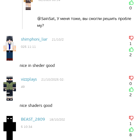
0
@SainSat, У меня тоже, вы смогли решить пробле
му?
shimphoni_liar
21/10/2
1
025 11:11
2
nice in sheder good
vizzplays
21/10/2025 02:
0
49
2
nice shaders good
BEAST_2809
18/10/202
1
5 10:34
8