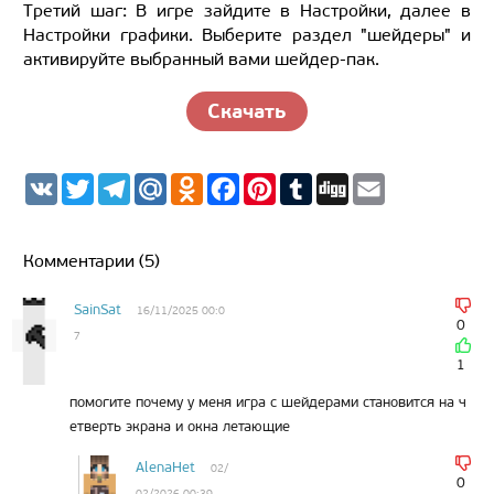
Третий шаг: В игре зайдите в Настройки, далее в
Настройки графики. Выберите раздел "шейдеры" и
активируйте выбранный вами шейдер-пак.
Скачать
V
T
T
M
O
F
P
T
D
E
K
w
e
a
d
a
i
u
i
m
i
l
i
n
c
n
m
g
a
t
e
l.
o
e
t
b
g
i
t
g
R
k
b
e
l
l
Комментарии (5)
e
r
u
l
o
r
r
r
a
a
o
e
m
s
k
s
SainSat
16/11/2025 00:0
s
t
0
7
n
i
1
k
i
помогите почему у меня игра с шейдерами становится на ч
етверть экрана и окна летающие
AlenaHet
02/
0
02/2026 00:39