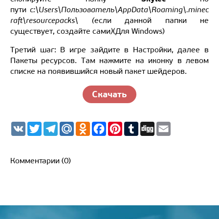
пути
c:\Users\Пользователь\AppData\Roaming\.minec
raft\resourcepacks\ (
если данной папки не
существует, создайте сами
)
(Для Windows)
Третий шаг: В игре зайдите в Настройки, далее в
Пакеты ресурсов. Там нажмите на иконку в левом
списке на появившийся новый пакет шейдеров.
Скачать
V
T
T
M
O
F
P
T
D
E
K
w
e
a
d
a
i
u
i
m
i
l
i
n
c
n
m
g
a
t
e
l.
o
e
t
b
g
i
t
g
R
k
b
e
l
l
Комментарии (0)
e
r
u
l
o
r
r
r
a
a
o
e
m
s
k
s
s
t
n
i
k