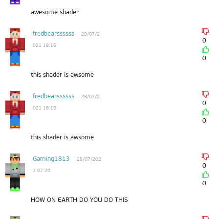
awesome shader
fredbearssssss
28/07/2
0
021 18:15
0
this shader is awsome
fredbearssssss
28/07/2
0
021 18:15
0
this shader is awsome
Gaming1813
28/07/202
0
1 07:20
0
HOW ON EARTH DO YOU DO THIS