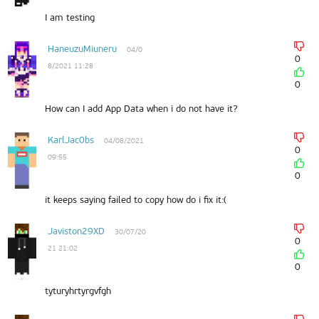
I am testing
HaneuzuMiuneru
04/0
0
8/2021 11:28
0
How can I add App Data when i do not have it?
KarlJac0bs
04/08/2021
0
09:55
0
it keeps saying failed to copy how do i fix it:(
Javiston29XD
30/07/20
0
21 21:02
0
tyturyhrtyrgvfgh