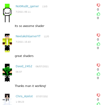
NotMudit_gamer
13/0
0
7/2021 05:11
0
Its so awsome shader
NeelakshGamerYT
12/0
0
7/2021 15:43
0
great shaders
David_2452
08/07/2021
0
06:07
0
Thanks man it working!
Chris_Azelot
07/07/202
0
1 09:23