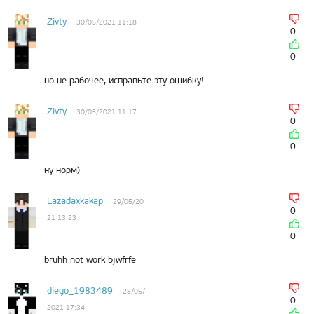
Zivty
30/05/2021 11:18
0
0
но не рабочее, исправьте эту ошибку!
Zivty
30/05/2021 11:17
0
0
ну норм)
Lazadaxkakap
29/05/20
0
21 13:23
0
bruhh not work bjwfrfe
diego_1983489
28/05/
0
2021 17:34