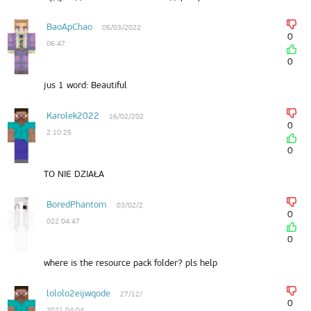
BaoApChao
05/03/2022
0
06:47
0
jus 1 word: Beautiful
Karolek2022
16/02/202
0
2 10:25
0
TO NIE DZIAŁA
BoredPhantom
03/02/2
0
022 04:47
0
where is the resource pack folder? pls help
lololo2eijwqode
27/12/
0
2021 04:04