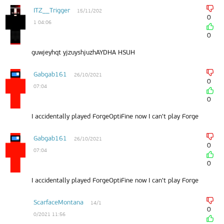
ITZ__Trigger
15/11/202
0
1 04:06
0
guwjeyhqt yjzuyshjuzhAYDHA HSUH
Gabgab161
26/10/2021
0
07:04
0
I accidentally played ForgeOptiFine now I can't play Forge
Gabgab161
26/10/2021
0
07:04
0
I accidentally played ForgeOptiFine now I can't play Forge
ScarfaceMontana
14/1
0
0/2021 11:56