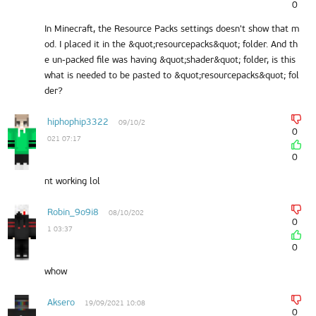
0
In Minecraft, the Resource Packs settings doesn't show that m
od. I placed it in the &quot;resourcepacks&quot; folder. And th
e un-packed file was having &quot;shader&quot; folder, is this
what is needed to be pasted to &quot;resourcepacks&quot; fol
der?
hiphophip3322
09/10/2
0
021 07:17
0
nt working lol
Robin_9o9i8
08/10/202
0
1 03:37
0
whow
Aksero
19/09/2021 10:08
0