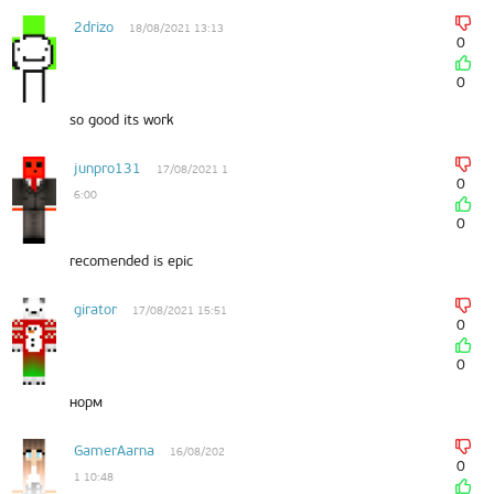
2drizo
18/08/2021 13:13
0
0
so good its work
junpro131
17/08/2021 1
0
6:00
0
recomended is epic
girator
17/08/2021 15:51
0
0
норм
GamerAarna
16/08/202
0
1 10:48