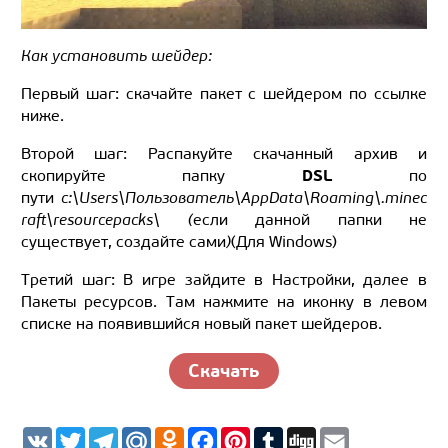
Как установить шейдер:
Первый шаг: скачайте пакет с шейдером по ссылке
ниже.
Второй шаг: Распакуйте скачанный архив и
DSL
скопируйте папку
по
пути
c:\Users\Пользователь\AppData\Roaming\.minec
raft\resourcepacks\ (
если данной папки не
существует, создайте сами
)
(Для Windows)
Третий шаг: В игре зайдите в Настройки, далее в
Пакеты ресурсов. Там нажмите на иконку в левом
списке на появившийся новый пакет шейдеров.
Скачать
V
T
T
M
O
F
P
T
D
E