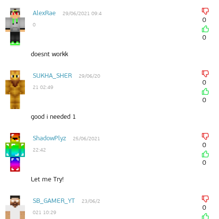
AlexRae
29/06/2021 09:4
0
0
0
doesnt workk
SUKHA_SHER
29/06/20
0
21 02:49
0
good i needed 1
ShadowPlyz
25/06/2021
0
22:42
0
Let me Try!
SB_GAMER_YT
23/06/2
0
021 10:29