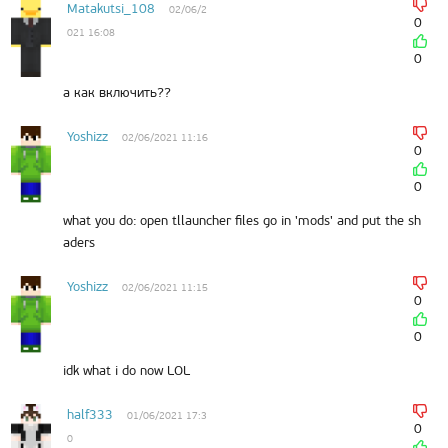
Matakutsi_108
02/06/2
0
021 16:08
0
а как включить??
Yoshizz
02/06/2021 11:16
0
0
what you do: open tllauncher files go in 'mods' and put the sh
aders
Yoshizz
02/06/2021 11:15
0
0
idk what i do now LOL
half333
01/06/2021 17:3
0
0