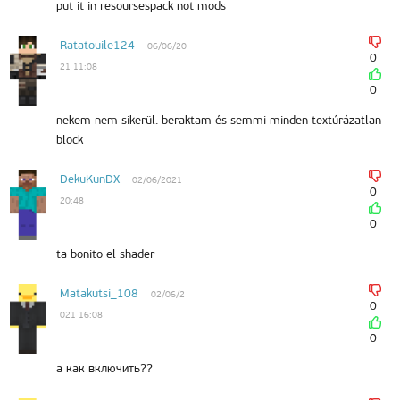
put it in resoursespack not mods
Ratatouile124
06/06/20
0
21 11:08
0
nekem nem sikerül. beraktam és semmi minden textúrázatlan
block
DekuKunDX
02/06/2021
0
20:48
0
ta bonito el shader
Matakutsi_108
02/06/2
0
021 16:08
0
а как включить??