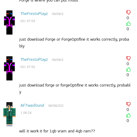
Forge is where you can put mods
TheFrestoPlayz
09/09/2
0
021 07:03
0
just download Forge or ForgeOptifine it works correctly, proba
bly
TheFrestoPlayz
09/09/2
0
021 07:02
0
just download forge or forgeOptifine it works correctly, probabl
y
AF7wasfound
08/09/202
0
1 06:24
0
will it work it for 1gb vram and 4gb ram??