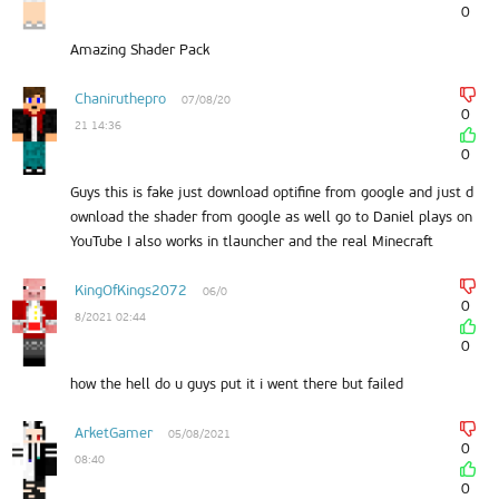
0
Amazing Shader Pack
Chaniruthepro
07/08/20
0
21 14:36
0
Guys this is fake just download optifine from google and just d
ownload the shader from google as well go to Daniel plays on
YouTube I also works in tlauncher and the real Minecraft
KingOfKings2072
06/0
0
8/2021 02:44
0
how the hell do u guys put it i went there but failed
ArketGamer
05/08/2021
0
08:40
0