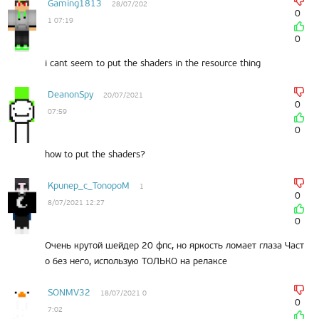
Gaming1813
28/07/202
0
1 07:19
0
i cant seem to put the shaders in the resource thing
DeanonSpy
20/07/2021
0
07:59
0
how to put the shaders?
Kpunep_c_TonopoM
1
0
8/07/2021 12:27
0
Очень крутой шейдер 20 фпс, но яркость ломает глаза Част
о без него, использую ТОЛЬКО на релаксе
SONMV32
18/07/2021 0
0
7:02