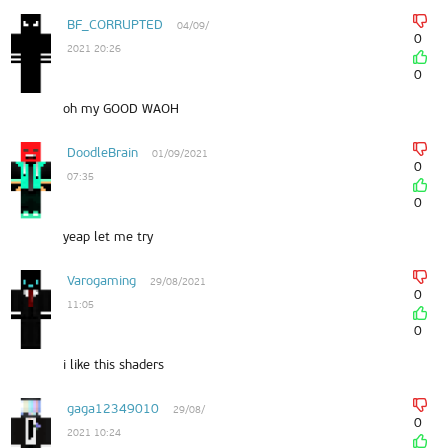
BF_CORRUPTED
04/09/
0
2021 20:26
0
oh my GOOD WAOH
DoodleBrain
01/09/2021
0
07:35
0
yeap let me try
Varogaming
29/08/2021
0
11:05
0
i like this shaders
gaga12349010
29/08/
0
2021 10:24