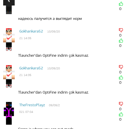
0
надеюсь палучится а выглядит норм
Gokhankara52
10/09/20
0
21 14:05
0
Tlauncher'dan OptiFine indirin çok kasmaz.
Gokhankara52
10/09/20
0
21 14:05
0
Tlauncher'dan OptiFine indirin çok kasmaz.
TheFrestoPlayz
09/09/2
0
021 07:04
0