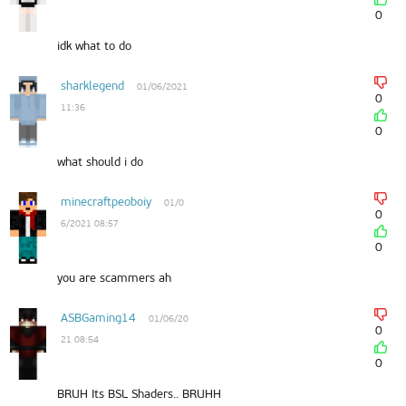
0
idk what to do
sharklegend
01/06/2021
0
11:36
0
what should i do
minecraftpeoboiy
01/0
0
6/2021 08:57
0
you are scammers ah
ASBGaming14
01/06/20
0
21 08:54
0
BRUH Its BSL Shaders.. BRUHH