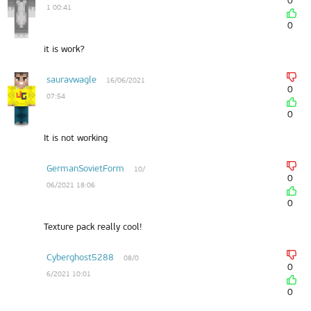
0
1 00:41
0
it is work?
sauravwagle
16/06/2021
0
07:54
0
It is not working
GermanSovietForm
10/
0
06/2021 18:06
0
Texture pack really cool!
Cyberghost5288
08/0
0
6/2021 10:01
0