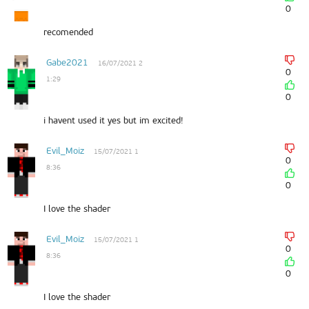
0
recomended
Gabe2021
16/07/2021 2
0
1:29
0
i havent used it yes but im excited!
Evil_Moiz
15/07/2021 1
0
8:36
0
I love the shader
Evil_Moiz
15/07/2021 1
0
8:36
0
I love the shader