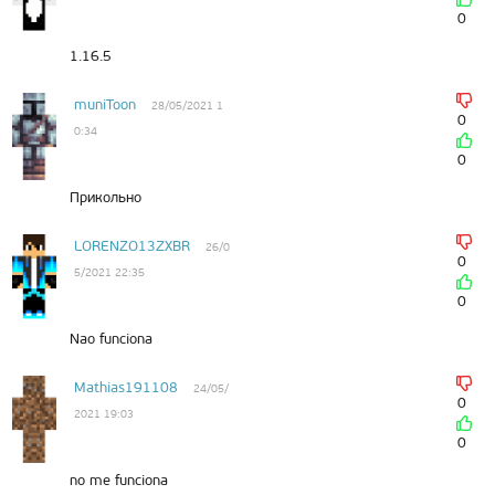
0
1.16.5
muniToon
28/05/2021 1
0
0:34
0
Прикольно
LORENZO13ZXBR
26/0
0
5/2021 22:35
0
Nao funciona
Mathias191108
24/05/
0
2021 19:03
0
no me funciona