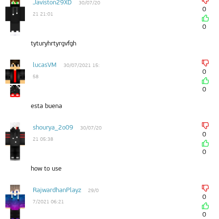
Javiston29XD
30/07/20
0
21 21:01
0
tyturyhrtyrgvfgh
lucasVM
30/07/2021 15:
0
58
0
esta buena
shourya_2o09
30/07/20
0
21 05:38
0
how to use
RajwardhanPlayz
29/0
0
7/2021 06:21
0