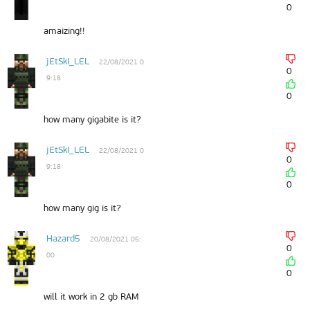
0
amaizing!!
jEtSkI_LEL
22/08/2021 0
0
9:18
0
how many gigabite is it?
jEtSkI_LEL
22/08/2021 0
0
9:18
0
how many gig is it?
Hazard5
20/08/2021 05:
0
00
0
will it work in 2 gb RAM