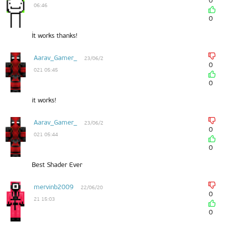
0
06:46
0
İt works thanks!
Aarav_Gamer_
23/06/2
0
021 05:45
0
it works!
Aarav_Gamer_
23/06/2
0
021 05:44
0
Best Shader Ever
mervinb2009
22/06/20
0
21 15:03
0