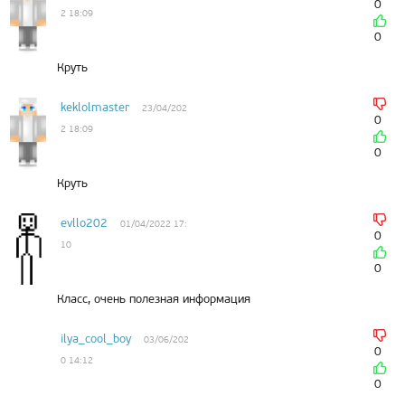
0
2 18:09
0
Круть
keklolmaster
23/04/202
0
2 18:09
0
Круть
evllo202
01/04/2022 17:
0
10
0
Класс, очень полезная информация
ilya_cool_boy
03/06/202
0
0 14:12
0