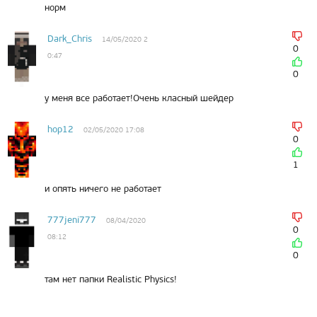
норм
Dark_Chris
14/05/2020 2
0
0:47
0
у меня все работает!Очень класный шейдер
hop12
02/05/2020 17:08
0
1
и опять ничего не работает
777jeni777
08/04/2020
0
08:12
0
там нет папки Realistic Physics!