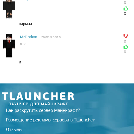
0
0
нармаа
MrDrokon
26/03/2020 0
0
8:58
0
и
Как раскрутить сервер Майнкрафт?
Размещение рекламы сервера в TLauncher
Отзывы