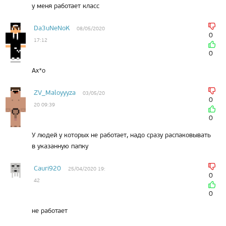
i
у меня работает класс
Da3uNeNoK
08/05/2020
0
17:12
0
Ах*о
ZV_Maloyyyza
03/05/20
0
20 09:39
0
У людей у которых не работает, надо сразу распаковывать
в указанную папку
Cauri920
25/04/2020 19:
0
42
0
не работает