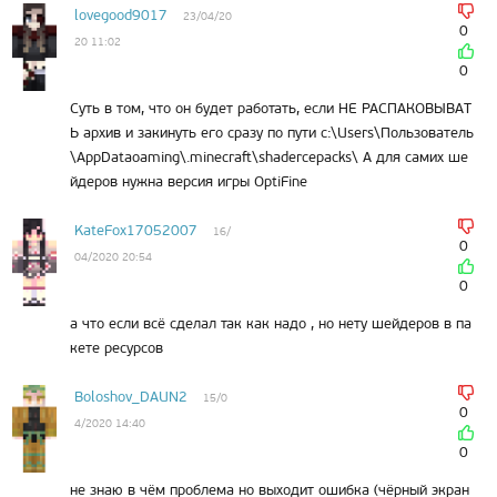
lovegood9017
23/04/20
0
20 11:02
0
Суть в том, что он будет работать, если НЕ РАСПАКОВЫВАТ
Ь архив и закинуть его сразу по пути c:\Users\Пользователь
\AppDataoaming\.minecraft\shadercepacks\ А для самих ше
йдеров нужна версия игры OptiFine
KateFox17052007
16/
0
04/2020 20:54
0
а что если всё сделал так как надо , но нету шейдеров в па
кете ресурсов
Boloshov_DAUN2
15/0
0
4/2020 14:40
0
не знаю в чём проблема но выходит ошибка (чёрный экран