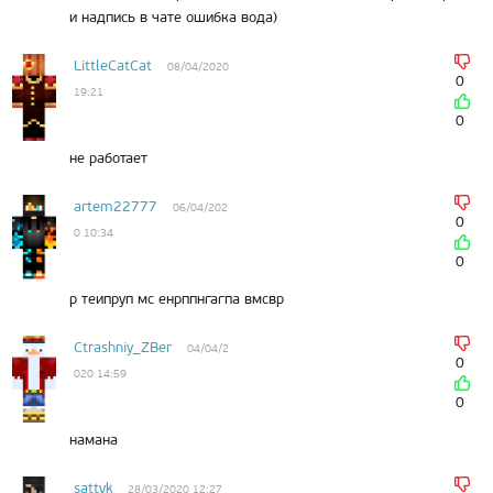
и надпись в чате ошибка вода)
LittleCatCat
08/04/2020
0
19:21
0
не работает
artem22777
06/04/202
0
0 10:34
0
р теипруп мс енрппнгагпа вмсвр
Ctrashniy_ZBer
04/04/2
0
020 14:59
0
намана
sattyk
28/03/2020 12:27