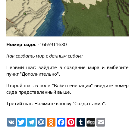
Номер сида:
-1665911630
Как создать мир с данным сидом:
Первый шаг: зайдите в создание мира и выберите
пункт "Дополнительно".
Второй шаг: в поле "Ключ генерации" введите номер
сида представленный выше.
Третий шаг: Нажмите кнопку "Создать мир".
V
T
T
M
O
F
P
T
D
E
K
w
e
a
d
a
i
u
i
m
i
l
i
n
c
n
m
g
a
t
e
l.
o
e
t
b
g
i