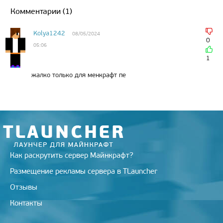
t
g
R
k
b
e
l
l
Комментарии (1)
e
r
u
l
o
r
r
r
a
a
o
e
m
s
k
s
Kolya1242
08/05/2024
s
t
0
05:06
n
i
1
k
i
жалко только для менкрафт пе
Как раскрутить сервер Майнкрафт?
Размещение рекламы сервера в TLauncher
Отзывы
Контакты