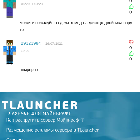
0
08/2021 03:23
0
можете пожалуйста сделать мод на джитцо двойника нару
то
29121984
26/07/2021
0
19:05
0
ппмрпрпр
Как раскрутить сервер Майнкрафт?
Размещение рекламы сервера в TLauncher