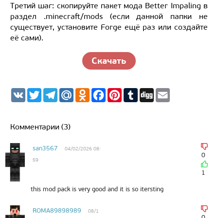
Третий шаг: скопируйте пакет мода Better Impaling в
раздел .minecraft/mods (если данной папки не
существует, установите Forge ещё раз или создайте
её сами).
Скачать
V
T
T
M
O
F
P
T
D
E
K
w
e
a
d
a
i
u
i
m
i
l
i
n
c
n
m
g
a
t
e
l.
o
e
t
b
g
i
t
g
R
k
b
e
l
l
Комментарии (3)
e
r
u
l
o
r
r
r
a
a
o
e
m
s
k
s
san3567
04/02/2026 08:
s
t
0
59
n
i
1
k
i
this mod pack is very good and it is so itersting
ROMA89898989
08/1
0