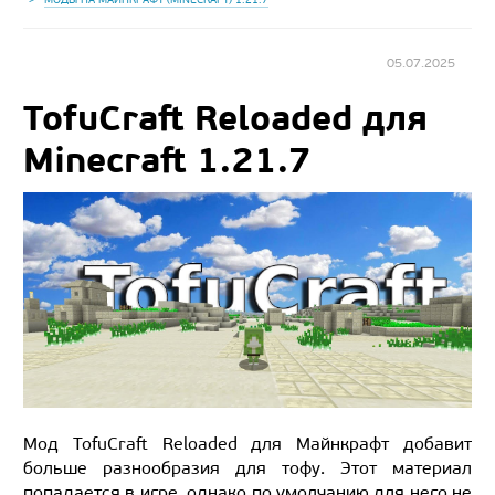
05.07.2025
TofuCraft Reloaded для
Minecraft 1.21.7
Мод TofuCraft Reloaded для Майнкрафт добавит
больше разнообразия для тофу. Этот материал
попадается в игре, однако по умолчанию для него не