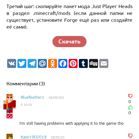
Третий шаг: скопируйте пакет мода Just Player Heads
в раздел .minecraft/mods (если данной папки не
существует, установите Forge ещё раз или создайте
её сами).
Скачать
V
T
T
M
O
F
P
T
D
E
K
w
e
a
d
a
i
u
i
m
i
l
i
n
c
n
m
g
a
t
e
l.
o
e
t
b
g
i
t
g
R
k
b
e
l
l
Комментарии (3)
e
r
u
l
o
r
r
r
a
a
o
e
m
s
k
s
Bluefeather1
08/05/202
s
t
0
5 16:03
n
i
0
k
i
I'm still having problems with applying it to the game tho
Kate1902019
08/05/20