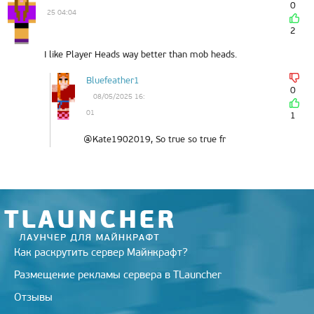
0
25 04:04
2
I like Player Heads way better than mob heads.
Bluefeather1
0
08/05/2025 16:
01
1
@Kate1902019, So true so true fr
Как раскрутить сервер Майнкрафт?
Размещение рекламы сервера в TLauncher
Отзывы