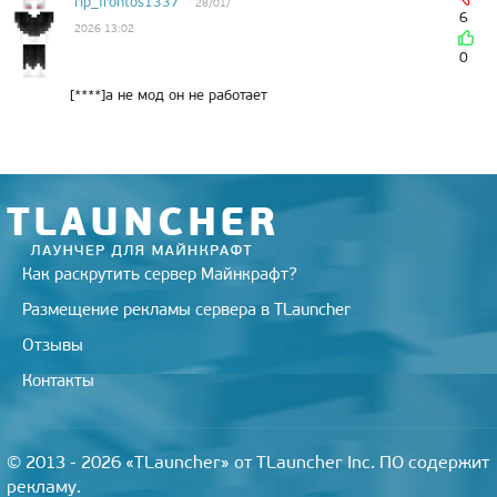
rip_frontos1337
28/01/
6
2026 13:02
0
[****]а не мод он не работает
Как раскрутить сервер Майнкрафт?
Размещение рекламы сервера в TLauncher
Отзывы
Контакты
© 2013 - 2026 «TLauncher» от TLauncher Inc. ПО содержит
рекламу.