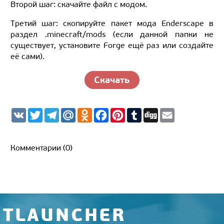
Второй шаг: скачайте файл с модом.
Третий шаг: скопируйте пакет мода Enderscape в
раздел .minecraft/mods (если данной папки не
существует, установите Forge ещё раз или создайте
её сами).
Скачать
V
T
T
M
O
F
P
T
D
E
K
w
e
a
d
a
i
u
i
m
i
l
i
n
c
n
m
g
a
t
e
l.
o
e
t
b
g
i
t
g
R
k
b
e
l
l
Комментарии (0)
e
r
u
l
o
r
r
r
a
a
o
e
m
s
k
s
s
t
n
i
k
i