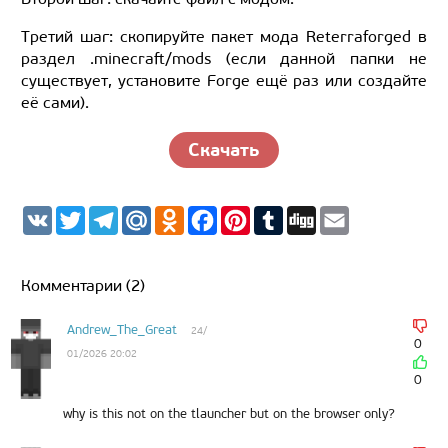
Третий шаг: скопируйте пакет мода Reterraforged в
раздел .minecraft/mods (если данной папки не
существует, установите Forge ещё раз или создайте
её сами).
Скачать
V
T
T
M
O
F
P
T
D
E
K
w
e
a
d
a
i
u
i
m
i
l
i
n
c
n
m
g
a
t
e
l.
o
e
t
b
g
i
t
g
R
k
b
e
l
l
Комментарии (2)
e
r
u
l
o
r
r
r
a
a
o
e
m
s
k
s
Andrew_The_Great
24/
s
t
0
01/2026 20:02
n
i
0
k
i
why is this not on the tlauncher but on the browser only?