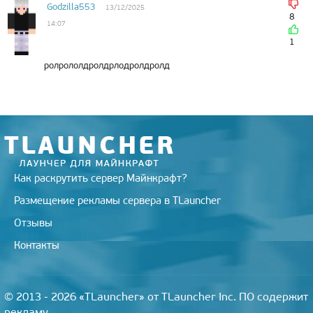
Godzilla553
13/12/2025
8
14:07
1
ролрололдролдрлодролдролд
Как раскрутить сервер Майнкрафт?
Размещение рекламы сервера в TLauncher
Отзывы
Контакты
© 2013 - 2026 «TLauncher» от TLauncher Inc. ПО содержит
рекламу.