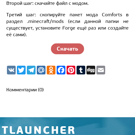
Второй шаг: скачайте файл с модом.
Третий шаг: скопируйте пакет мода Comforts в
раздел .minecraft/mods (если данной папки не
существует, установите Forge ещё раз или создайте
её сами).
Скачать
V
T
T
M
O
F
P
T
D
E
K
w
e
a
d
a
i
u
i
m
i
l
i
n
c
n
m
g
a
t
e
l.
o
e
t
b
g
i
t
g
R
k
b
e
l
l
Комментарии (0)
e
r
u
l
o
r
r
r
a
a
o
e
m
s
k
s
s
t
n
i
k
i