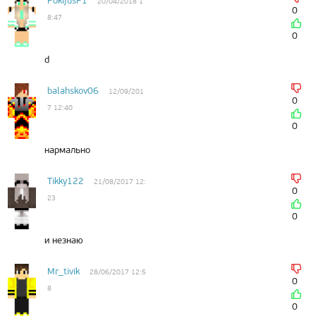
PokijusP1
20/04/2018 1
0
8:47
0
d
balahskov06
12/09/201
0
7 12:40
0
нармально
Tikky122
21/08/2017 12:
0
23
0
и незнаю
Mr_tivik
28/06/2017 12:5
0
8
0