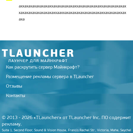
аххахахахахахахаххахахахахахаххахахахахахаххахахахахахах
хахахахахахахахахаххааххахахахахахахахахахаххахахахаххах
аха
Как раскрутить сервер Майнкрафт?
Размещение рекламы сервера в TLauncher
Отзывы
Контакты
© 2013 - 2026 «TLauncher» от TLauncher Inc. ПО содержит
рекламу.
Suite 1, Second Floor, Sound & Vision House, Francis Rachel Str., Victoria, Mahe, Seychel