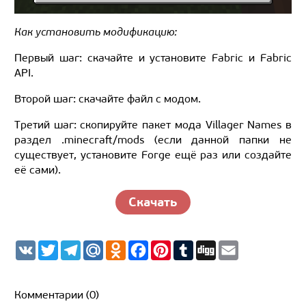
Как установить модификацию:
Первый шаг: скачайте и установите Fabric и Fabric
API.
Второй шаг: скачайте файл с модом.
Третий шаг: скопируйте пакет мода Villager Names в
раздел .minecraft/mods (если данной папки не
существует, установите Forge ещё раз или создайте
её сами).
Скачать
V
T
T
M
O
F
P
T
D
E
K
w
e
a
d
a
i
u
i
m
i
l
i
n
c
n
m
g
a
t
e
l.
o
e
t
b
g
i
t
g
R
k
b
e
l
l
Комментарии (0)
e
r
u
l
o
r
r