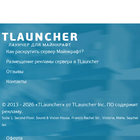
r
a
a
o
e
m
s
k
s
s
t
n
i
k
i
Как раскрутить сервер Майнкрафт?
Размещение рекламы сервера в TLauncher
Отзывы
Контакты
© 2013 - 2026 «TLauncher» от TLauncher Inc. ПО содержит
рекламу.
Suite 1, Second Floor, Sound & Vision House, Francis Rachel Str., Victoria, Mahe, Seychel
les
Оферта