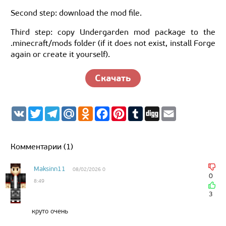
Second step: download the mod file.
Third step: copy Undergarden mod package to the
.minecraft/mods folder (if it does not exist, install Forge
again or create it yourself).
Скачать
V
T
T
M
O
F
P
T
D
E
K
w
e
a
d
a
i
u
i
m
i
l
i
n
c
n
m
g
a
t
e
l.
o
e
t
b
g
i
t
g
R
k
b
e
l
l
Комментарии (1)
e
r
u
l
o
r
r
r
a
a
o
e
m
s
k
s
Maksinn11
08/02/2026 0
s
t
0
8:49
n
i
3
k
i
круто очень